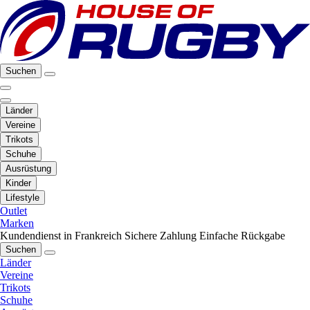
Suchen
Länder
Vereine
Trikots
Schuhe
Ausrüstung
Kinder
Lifestyle
Outlet
Marken
Kundendienst in Frankreich
Sichere Zahlung
Einfache Rückgabe
Suchen
Länder
Vereine
Trikots
Schuhe