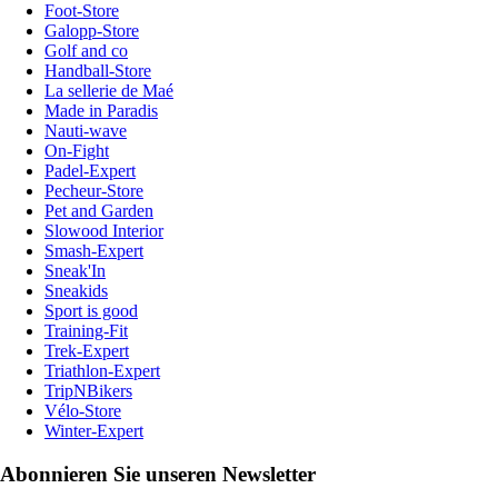
Foot-Store
Galopp-Store
Golf and co
Handball-Store
La sellerie de Maé
Made in Paradis
Nauti-wave
On-Fight
Padel-Expert
Pecheur-Store
Pet and Garden
Slowood Interior
Smash-Expert
Sneak'In
Sneakids
Sport is good
Training-Fit
Trek-Expert
Triathlon-Expert
TripNBikers
Vélo-Store
Winter-Expert
Abonnieren Sie unseren Newsletter