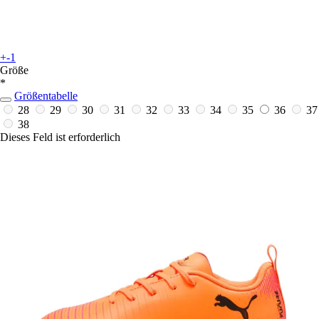
+-1
Größe
*
Größentabelle
28
29
30
31
32
33
34
35
36
37
38
Dieses Feld ist erforderlich