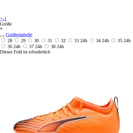
+-1
Größe
*
Größentabelle
28
29
30
31
32
33
24h
34
24h
35
24h
36
24h
37
24h
38
24h
Dieses Feld ist erforderlich