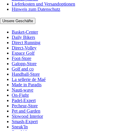
Lieferkosten und Versandoptionen
Hinweis zum Datenschutz
Unsere Geschäfte
Basket-Center
Daily Bikers
Direct Running
Direct-Volley
Espace Golf
Foot-Store
Galopp-Store
Golf and co
Handball-Store
La sellerie de Maé
Made in Paradis
Nauti-wave
On-Fight
Padel-Expert
Pecheur-Store
Pet and Garden
Slowood Interior
Smash-Expert
Sneak'In