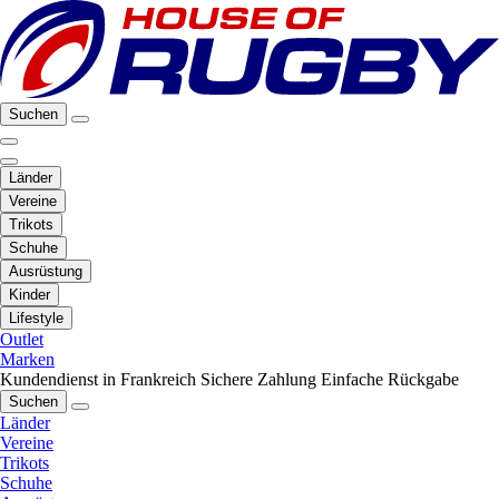
Suchen
Länder
Vereine
Trikots
Schuhe
Ausrüstung
Kinder
Lifestyle
Outlet
Marken
Kundendienst in Frankreich
Sichere Zahlung
Einfache Rückgabe
Suchen
Länder
Vereine
Trikots
Schuhe