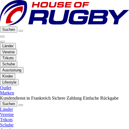
Suchen
Länder
Vereine
Trikots
Schuhe
Ausrüstung
Kinder
Lifestyle
Outlet
Marken
Kundendienst in Frankreich
Sichere Zahlung
Einfache Rückgabe
Suchen
Länder
Vereine
Trikots
Schuhe