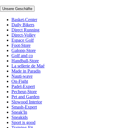
Unsere Geschäfte
Basket-Center
Daily Bikers
Direct Running
Direct-Volley
Espace Golf
Foot-Store
Galopp-Store
Golf and co
Handball-Store
La sellerie de Maé
Made in Paradis
Nauti-wave
On-Fight
Padel-Expert
Pecheur-Store
Pet and Garden
Slowood Interior
Smash-Expert
Sneak'In
Sneakids
Sport is good
Training-Fit