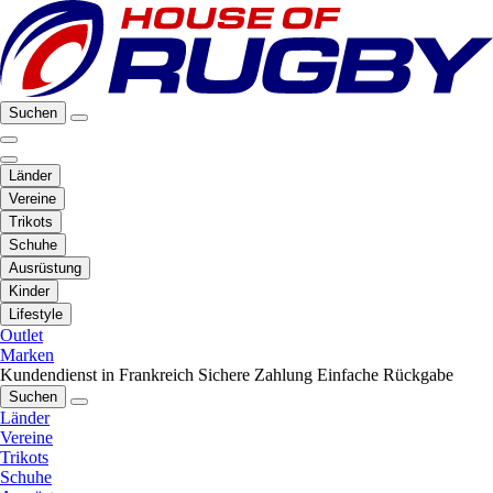
Suchen
Länder
Vereine
Trikots
Schuhe
Ausrüstung
Kinder
Lifestyle
Outlet
Marken
Kundendienst in Frankreich
Sichere Zahlung
Einfache Rückgabe
Suchen
Länder
Vereine
Trikots
Schuhe