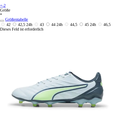
+-2
Größe
*
Größentabelle
42
42,5
24h
43
44
24h
44,5
45
24h
46,5
Dieses Feld ist erforderlich