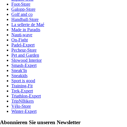
Foot-Store
Galopp-Store
Golf and co
Handball-Store
La sellerie de Maé
Made in Paradis
Nauti-wave
On-Fight
Padel-Expert
Pecheur-Store
Pet and Garden
Slowood Interior
Smash-Expert
Sneak'In
Sneakids
Sport is good
Training-Fit
Trek-Expert
Triathlon-Expert
TripNBikers
Vélo-Store
Winter-Expert
Abonnieren Sie unseren Newsletter