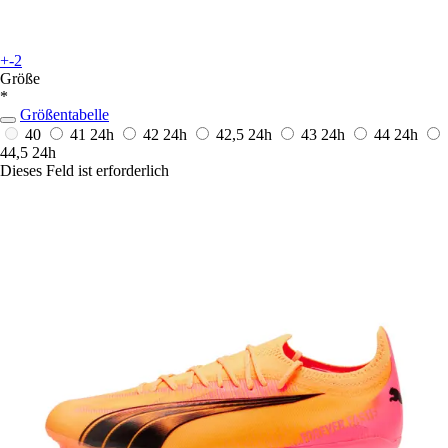
+-2
Größe
*
Größentabelle
40
41
24h
42
24h
42,5
24h
43
24h
44
24h
44,5
24h
Dieses Feld ist erforderlich