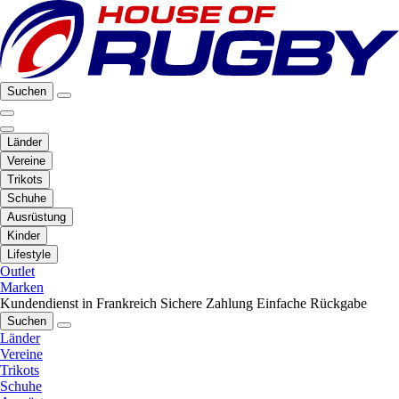
Suchen
Länder
Vereine
Trikots
Schuhe
Ausrüstung
Kinder
Lifestyle
Outlet
Marken
Kundendienst in Frankreich
Sichere Zahlung
Einfache Rückgabe
Suchen
Länder
Vereine
Trikots
Schuhe