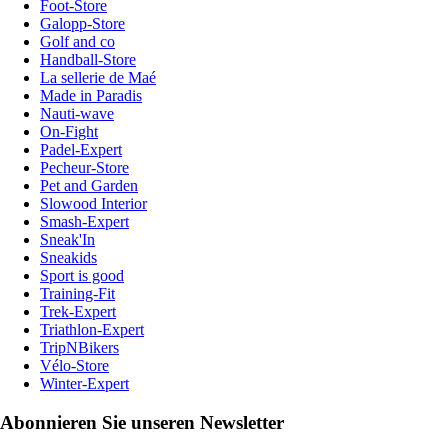
Foot-Store
Galopp-Store
Golf and co
Handball-Store
La sellerie de Maé
Made in Paradis
Nauti-wave
On-Fight
Padel-Expert
Pecheur-Store
Pet and Garden
Slowood Interior
Smash-Expert
Sneak'In
Sneakids
Sport is good
Training-Fit
Trek-Expert
Triathlon-Expert
TripNBikers
Vélo-Store
Winter-Expert
Abonnieren Sie unseren Newsletter