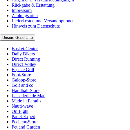
Rückgabe & Erstattung
Impressum
Zahlungsarten
Lieferkosten und Versandoptionen
Hinweis zum Datenschutz
Unsere Geschäfte
Basket-Center
Daily Bikers
Direct Running
Direct-Volley
Espace Golf
Foot-Store
Galopp-Store
Golf and co
Handball-Store
La sellerie de Maé
Made in Paradis
Nauti-wave
On-Fight
Padel-Expert
Pecheur-Store
Pet and Garden