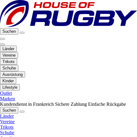
Suchen
Länder
Vereine
Trikots
Schuhe
Ausrüstung
Kinder
Lifestyle
Outlet
Marken
Kundendienst in Frankreich
Sichere Zahlung
Einfache Rückgabe
Suchen
Länder
Vereine
Trikots
Schuhe