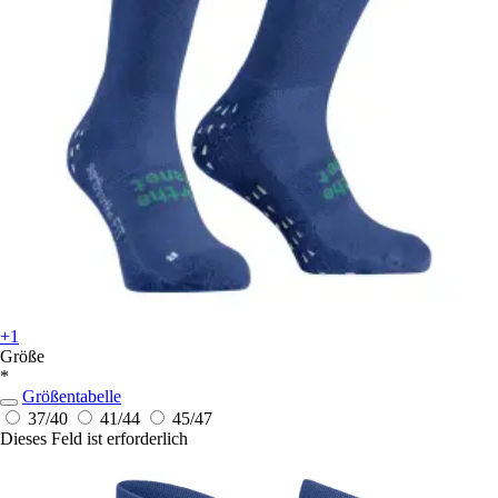
+1
Größe
*
Größentabelle
37/40
41/44
45/47
Dieses Feld ist erforderlich