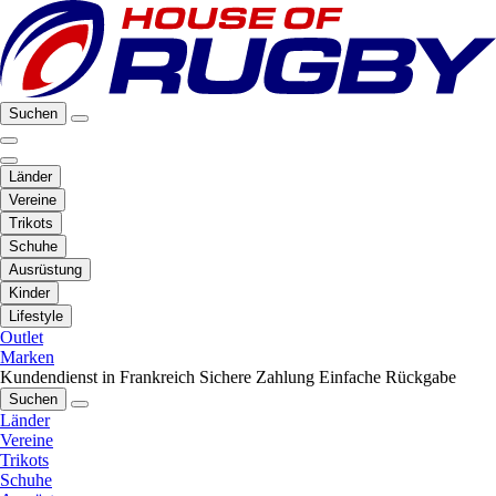
Suchen
Länder
Vereine
Trikots
Schuhe
Ausrüstung
Kinder
Lifestyle
Outlet
Marken
Kundendienst in Frankreich
Sichere Zahlung
Einfache Rückgabe
Suchen
Länder
Vereine
Trikots
Schuhe