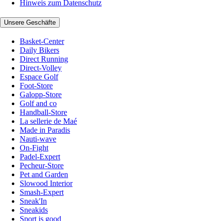
Hinweis zum Datenschutz
Unsere Geschäfte
Basket-Center
Daily Bikers
Direct Running
Direct-Volley
Espace Golf
Foot-Store
Galopp-Store
Golf and co
Handball-Store
La sellerie de Maé
Made in Paradis
Nauti-wave
On-Fight
Padel-Expert
Pecheur-Store
Pet and Garden
Slowood Interior
Smash-Expert
Sneak'In
Sneakids
Sport is good