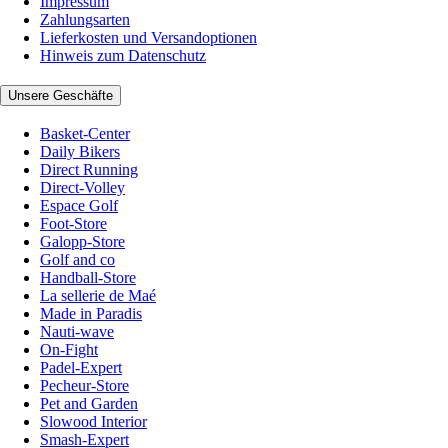
Impressum
Zahlungsarten
Lieferkosten und Versandoptionen
Hinweis zum Datenschutz
Unsere Geschäfte
Basket-Center
Daily Bikers
Direct Running
Direct-Volley
Espace Golf
Foot-Store
Galopp-Store
Golf and co
Handball-Store
La sellerie de Maé
Made in Paradis
Nauti-wave
On-Fight
Padel-Expert
Pecheur-Store
Pet and Garden
Slowood Interior
Smash-Expert