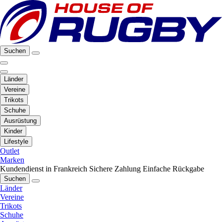
Suchen
Länder
Vereine
Trikots
Schuhe
Ausrüstung
Kinder
Lifestyle
Outlet
Marken
Kundendienst in Frankreich
Sichere Zahlung
Einfache Rückgabe
Suchen
Länder
Vereine
Trikots
Schuhe