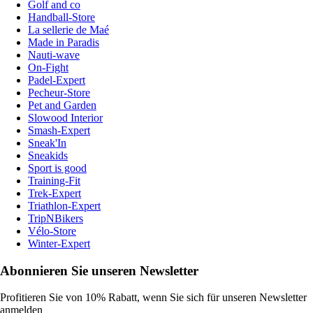
Golf and co
Handball-Store
La sellerie de Maé
Made in Paradis
Nauti-wave
On-Fight
Padel-Expert
Pecheur-Store
Pet and Garden
Slowood Interior
Smash-Expert
Sneak'In
Sneakids
Sport is good
Training-Fit
Trek-Expert
Triathlon-Expert
TripNBikers
Vélo-Store
Winter-Expert
Abonnieren Sie unseren Newsletter
Profitieren Sie von 10% Rabatt, wenn Sie sich für unseren Newsletter
anmelden