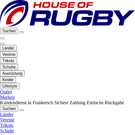
Suchen
Länder
Vereine
Trikots
Schuhe
Ausrüstung
Kinder
Lifestyle
Outlet
Marken
Kundendienst in Frankreich
Sichere Zahlung
Einfache Rückgabe
Suchen
Länder
Vereine
Trikots
Schuhe