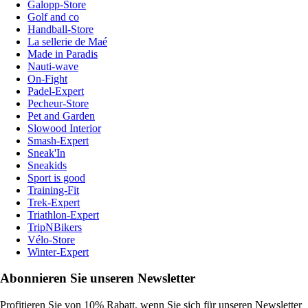
Galopp-Store
Golf and co
Handball-Store
La sellerie de Maé
Made in Paradis
Nauti-wave
On-Fight
Padel-Expert
Pecheur-Store
Pet and Garden
Slowood Interior
Smash-Expert
Sneak'In
Sneakids
Sport is good
Training-Fit
Trek-Expert
Triathlon-Expert
TripNBikers
Vélo-Store
Winter-Expert
Abonnieren Sie unseren Newsletter
Profitieren Sie von 10% Rabatt, wenn Sie sich für unseren Newsletter