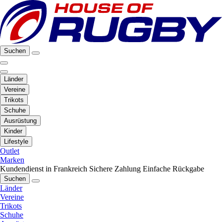
Suchen
Länder
Vereine
Trikots
Schuhe
Ausrüstung
Kinder
Lifestyle
Outlet
Marken
Kundendienst in Frankreich
Sichere Zahlung
Einfache Rückgabe
Suchen
Länder
Vereine
Trikots
Schuhe