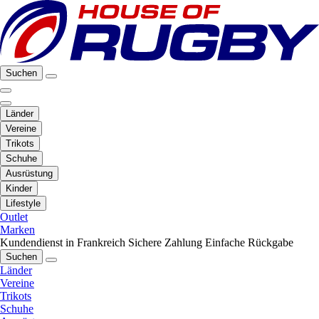
Suchen
Länder
Vereine
Trikots
Schuhe
Ausrüstung
Kinder
Lifestyle
Outlet
Marken
Kundendienst in Frankreich
Sichere Zahlung
Einfache Rückgabe
Suchen
Länder
Vereine
Trikots
Schuhe