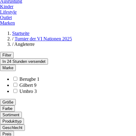
Ausrüstung
Kinder
Lifestyle
Outlet
Marken
Startseite
/
Turnier der VI Nationen 2025
/
Angleterre
Filter
In 24 Stunden versendet
Marke
Berugbe
1
Gilbert
9
Umbro
3
Größe
Farbe
Sortiment
Produkttyp
Geschlecht
Preis