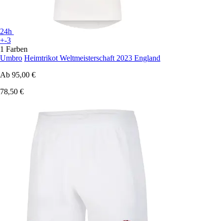
24h
+-3
1 Farben
Umbro
Heimtrikot Weltmeisterschaft 2023 England
Ab
95,00 €
78,50 €