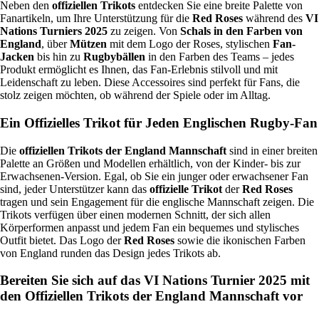
Neben den
offiziellen Trikots
entdecken Sie eine breite Palette von
Fanartikeln, um Ihre Unterstützung für die
Red Roses
während des
VI
Nations Turniers 2025
zu zeigen. Von
Schals in den Farben von
England
, über
Mützen
mit dem Logo der Roses, stylischen
Fan-
Jacken
bis hin zu
Rugbybällen
in den Farben des Teams – jedes
Produkt ermöglicht es Ihnen, das Fan-Erlebnis stilvoll und mit
Leidenschaft zu leben. Diese Accessoires sind perfekt für Fans, die
stolz zeigen möchten, ob während der Spiele oder im Alltag.
Ein Offizielles Trikot für Jeden Englischen Rugby-Fan
Die
offiziellen Trikots der England Mannschaft
sind in einer breiten
Palette an Größen und Modellen erhältlich, von der Kinder- bis zur
Erwachsenen-Version. Egal, ob Sie ein junger oder erwachsener Fan
sind, jeder Unterstützer kann das
offizielle Trikot
der
Red Roses
tragen und sein Engagement für die englische Mannschaft zeigen. Die
Trikots verfügen über einen modernen Schnitt, der sich allen
Körperformen anpasst und jedem Fan ein bequemes und stylisches
Outfit bietet. Das Logo der
Red Roses
sowie die ikonischen Farben
von England runden das Design jedes Trikots ab.
Bereiten Sie sich auf das VI Nations Turnier 2025 mit
den Offiziellen Trikots der England Mannschaft vor