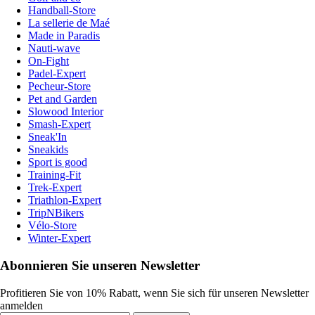
Handball-Store
La sellerie de Maé
Made in Paradis
Nauti-wave
On-Fight
Padel-Expert
Pecheur-Store
Pet and Garden
Slowood Interior
Smash-Expert
Sneak'In
Sneakids
Sport is good
Training-Fit
Trek-Expert
Triathlon-Expert
TripNBikers
Vélo-Store
Winter-Expert
Abonnieren Sie unseren Newsletter
Profitieren Sie von 10% Rabatt, wenn Sie sich für unseren Newsletter
anmelden