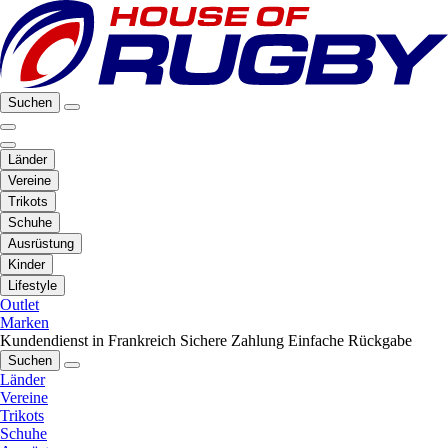
Suchen
Länder
Vereine
Trikots
Schuhe
Ausrüstung
Kinder
Lifestyle
Outlet
Marken
Kundendienst in Frankreich
Sichere Zahlung
Einfache Rückgabe
Suchen
Länder
Vereine
Trikots
Schuhe