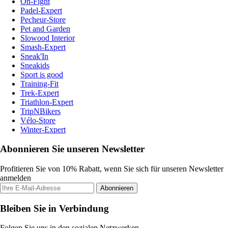
On-Fight
Padel-Expert
Pecheur-Store
Pet and Garden
Slowood Interior
Smash-Expert
Sneak'In
Sneakids
Sport is good
Training-Fit
Trek-Expert
Triathlon-Expert
TripNBikers
Vélo-Store
Winter-Expert
Abonnieren Sie unseren Newsletter
Profitieren Sie von 10% Rabatt, wenn Sie sich für unseren Newsletter
anmelden
Abonnieren
Bleiben Sie in Verbindung
Folgen Sie uns in den sozialen Netzwerken