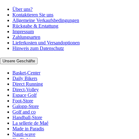
Über uns?
Kontaktieren Sie uns
Allgemeine Verkaufsbedingungen
Rückgabe & Erstattung
Impressum
Zahlungsarten
Lieferkosten und Versandoptionen
Hinweis zum Datenschutz
Unsere Geschäfte
Basket-Center
Daily Bikers
Direct Running
Direct-Volley
Espace Golf
Foot-Store
Galopp-Store
Golf and co
Handball-Store
La sellerie de Maé
Made in Paradis
Nauti-wave