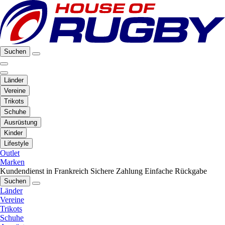
Suchen
Länder
Vereine
Trikots
Schuhe
Ausrüstung
Kinder
Lifestyle
Outlet
Marken
Kundendienst in Frankreich
Sichere Zahlung
Einfache Rückgabe
Suchen
Länder
Vereine
Trikots
Schuhe