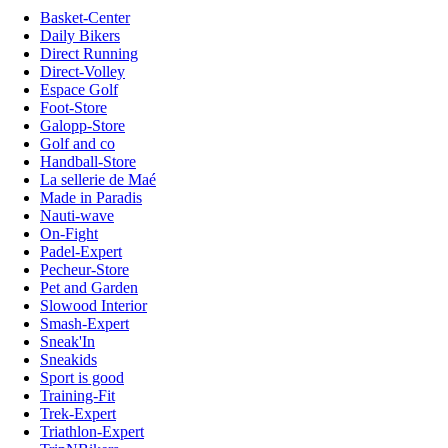
Basket-Center
Daily Bikers
Direct Running
Direct-Volley
Espace Golf
Foot-Store
Galopp-Store
Golf and co
Handball-Store
La sellerie de Maé
Made in Paradis
Nauti-wave
On-Fight
Padel-Expert
Pecheur-Store
Pet and Garden
Slowood Interior
Smash-Expert
Sneak'In
Sneakids
Sport is good
Training-Fit
Trek-Expert
Triathlon-Expert