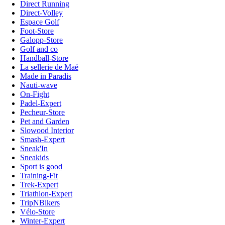
Direct Running
Direct-Volley
Espace Golf
Foot-Store
Galopp-Store
Golf and co
Handball-Store
La sellerie de Maé
Made in Paradis
Nauti-wave
On-Fight
Padel-Expert
Pecheur-Store
Pet and Garden
Slowood Interior
Smash-Expert
Sneak'In
Sneakids
Sport is good
Training-Fit
Trek-Expert
Triathlon-Expert
TripNBikers
Vélo-Store
Winter-Expert