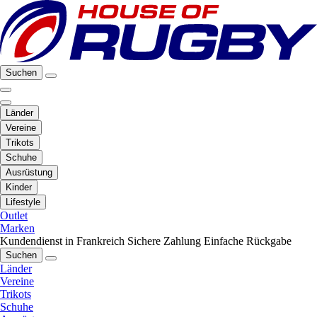
Suchen
Länder
Vereine
Trikots
Schuhe
Ausrüstung
Kinder
Lifestyle
Outlet
Marken
Kundendienst in Frankreich
Sichere Zahlung
Einfache Rückgabe
Suchen
Länder
Vereine
Trikots
Schuhe