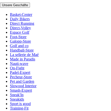
Unsere Geschäfte
Basket-Center
Daily Bikers
Direct Running
Direct-Volley
Espace Golf
Foot-Store
Galopp-Store
Golf and co
Handball-Store
La sellerie de Maé
Made in Paradis
Nauti-wave
On-Fight
Padel-Expert
Pecheur-Store
Pet and Garden
Slowood Interior
Smash-Expert
Sneak'In
Sneakids
Sport is good
Training-Fit