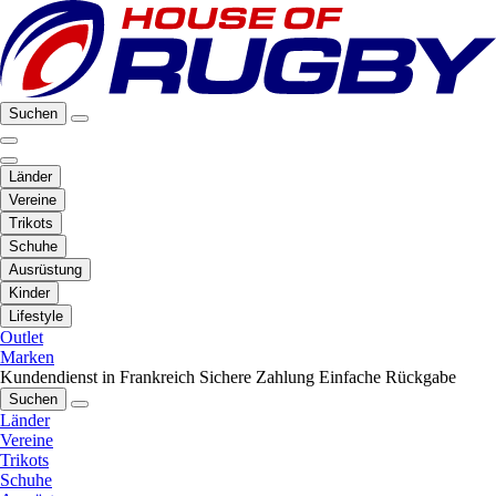
Suchen
Länder
Vereine
Trikots
Schuhe
Ausrüstung
Kinder
Lifestyle
Outlet
Marken
Kundendienst in Frankreich
Sichere Zahlung
Einfache Rückgabe
Suchen
Länder
Vereine
Trikots
Schuhe