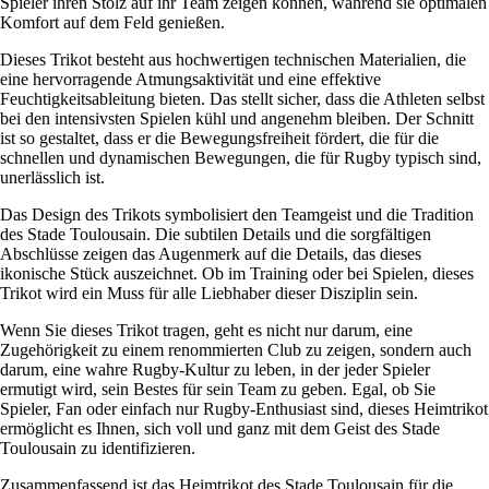
Spieler ihren Stolz auf ihr Team zeigen können, während sie optimalen
Komfort auf dem Feld genießen.
Dieses Trikot besteht aus hochwertigen technischen Materialien, die
eine hervorragende Atmungsaktivität und eine effektive
Feuchtigkeitsableitung bieten. Das stellt sicher, dass die Athleten selbst
bei den intensivsten Spielen kühl und angenehm bleiben. Der Schnitt
ist so gestaltet, dass er die Bewegungsfreiheit fördert, die für die
schnellen und dynamischen Bewegungen, die für Rugby typisch sind,
unerlässlich ist.
Das Design des Trikots symbolisiert den Teamgeist und die Tradition
des Stade Toulousain. Die subtilen Details und die sorgfältigen
Abschlüsse zeigen das Augenmerk auf die Details, das dieses
ikonische Stück auszeichnet. Ob im Training oder bei Spielen, dieses
Trikot wird ein Muss für alle Liebhaber dieser Disziplin sein.
Wenn Sie dieses Trikot tragen, geht es nicht nur darum, eine
Zugehörigkeit zu einem renommierten Club zu zeigen, sondern auch
darum, eine wahre Rugby-Kultur zu leben, in der jeder Spieler
ermutigt wird, sein Bestes für sein Team zu geben. Egal, ob Sie
Spieler, Fan oder einfach nur Rugby-Enthusiast sind, dieses Heimtrikot
ermöglicht es Ihnen, sich voll und ganz mit dem Geist des Stade
Toulousain zu identifizieren.
Zusammenfassend ist das Heimtrikot des Stade Toulousain für die