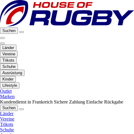
Suchen
Länder
Vereine
Trikots
Schuhe
Ausrüstung
Kinder
Lifestyle
Outlet
Marken
Kundendienst in Frankreich
Sichere Zahlung
Einfache Rückgabe
Suchen
Länder
Vereine
Trikots
Schuhe