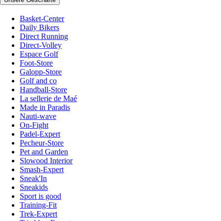
Basket-Center
Daily Bikers
Direct Running
Direct-Volley
Espace Golf
Foot-Store
Galopp-Store
Golf and co
Handball-Store
La sellerie de Maé
Made in Paradis
Nauti-wave
On-Fight
Padel-Expert
Pecheur-Store
Pet and Garden
Slowood Interior
Smash-Expert
Sneak'In
Sneakids
Sport is good
Training-Fit
Trek-Expert