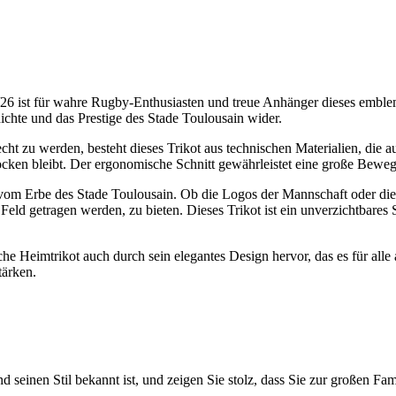
26 ist für wahre Rugby-Enthusiasten und treue Anhänger dieses emblema
hichte und das Prestige des Stade Toulousain wider.
ht zu werden, besteht dieses Trikot aus technischen Materialien, die 
cken bleibt. Der ergonomische Schnitt gewährleistet eine große Bewegun
n vom Erbe des Stade Toulousain. Ob die Logos der Mannschaft oder die 
Feld getragen werden, zu bieten. Dieses Trikot ist ein unverzichtbares
che Heimtrikot auch durch sein elegantes Design hervor, das es für all
tärken.
d seinen Stil bekannt ist, und zeigen Sie stolz, dass Sie zur großen Fa