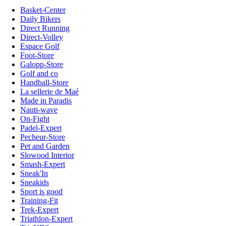
Basket-Center
Daily Bikers
Direct Running
Direct-Volley
Espace Golf
Foot-Store
Galopp-Store
Golf and co
Handball-Store
La sellerie de Maé
Made in Paradis
Nauti-wave
On-Fight
Padel-Expert
Pecheur-Store
Pet and Garden
Slowood Interior
Smash-Expert
Sneak'In
Sneakids
Sport is good
Training-Fit
Trek-Expert
Triathlon-Expert