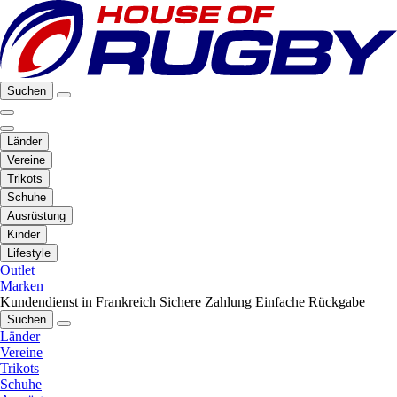
Suchen
Länder
Vereine
Trikots
Schuhe
Ausrüstung
Kinder
Lifestyle
Outlet
Marken
Kundendienst in Frankreich
Sichere Zahlung
Einfache Rückgabe
Suchen
Länder
Vereine
Trikots
Schuhe