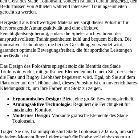
den Geist des Stade Toulousain, sondern ist auch darauf ausgelegt, den
Bedürfnissen von Athleten während intensiver Trainingseinheiten
gerecht zu werden.
Hergestellt aus hochwertigen Materialien sorgt dieses Poloshirt für
hervorragende Atmungsaktivität und eine effektive
Feuchtigkeitsregulierung, sodass die Spieler auch während der
anspruchsvollsten Trainingseinheiten kühl und bequem bleiben. Die
innovative Technologie, die bei der Gestaltung verwendet wird,
garantiert optimale Bewegungsfreiheit, die für sportliche Leistungen
unerlässlich ist.
Das Design des Poloshirts spiegelt stolz die Identität des Stade
Toulousain wider, mit grafischen Elementen und einem Stil, der sicher
die Fans und Rugby-Liebhaber begeistern wird. Egal, ob Sie auf dem
Platz oder auf der Tribüne sind, dieses Poloshirt ist ein unverzichtbares
Kleidungsstück, um Ihre Farben mit Stolz zu zeigen.
Ergonomisches Design:
Bietet eine große Bewegungsfreiheit.
Atmungsaktive Technologie:
Reguliert die Feuchtigkeit für
maximalen Komfort.
Modernes Design:
Markante grafische Elemente des Stade
Toulousain.
Tragen Sie das Trainingspoloshirt Stade Toulousain 2025/26, um sich
in jedem Moment Ihrer Leidenschaft für Rugby voll einbezogen zu