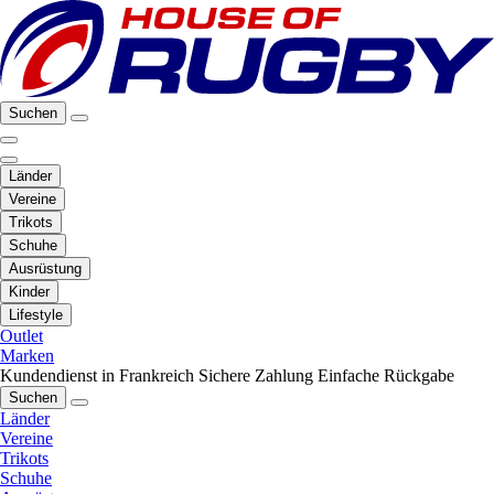
Suchen
Länder
Vereine
Trikots
Schuhe
Ausrüstung
Kinder
Lifestyle
Outlet
Marken
Kundendienst in Frankreich
Sichere Zahlung
Einfache Rückgabe
Suchen
Länder
Vereine
Trikots
Schuhe