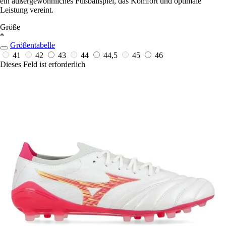
ein außergewöhnliches Fußballspiel, das Komfort und optimale
Leistung vereint.
Größe
*
Größentabelle
41
42
43
44
44,5
45
46
Dieses Feld ist erforderlich