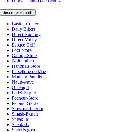
Hinweis zum Datenschutz
Unsere Geschäfte
Basket-Center
Daily Bikers
Direct Running
Direct-Volley
Espace Golf
Foot-Store
Galopp-Store
Golf and co
Handball-Store
La sellerie de Maé
Made in Paradis
Nauti-wave
On-Fight
Padel-Expert
Pecheur-Store
Pet and Garden
Slowood Interior
Smash-Expert
Sneak'In
Sneakids
Sport is good