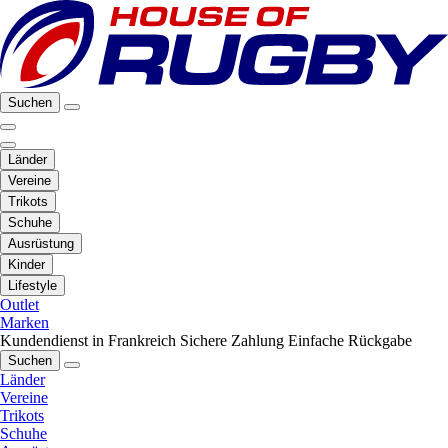
Suchen
Länder
Vereine
Trikots
Schuhe
Ausrüstung
Kinder
Lifestyle
Outlet
Marken
Kundendienst in Frankreich
Sichere Zahlung
Einfache Rückgabe
Suchen
Länder
Vereine
Trikots
Schuhe