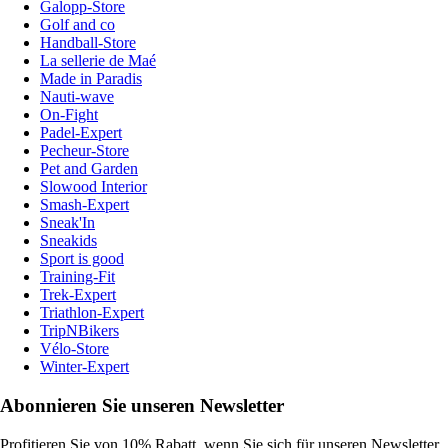
Galopp-Store
Golf and co
Handball-Store
La sellerie de Maé
Made in Paradis
Nauti-wave
On-Fight
Padel-Expert
Pecheur-Store
Pet and Garden
Slowood Interior
Smash-Expert
Sneak'In
Sneakids
Sport is good
Training-Fit
Trek-Expert
Triathlon-Expert
TripNBikers
Vélo-Store
Winter-Expert
Abonnieren Sie unseren Newsletter
Profitieren Sie von 10% Rabatt, wenn Sie sich für unseren Newsletter