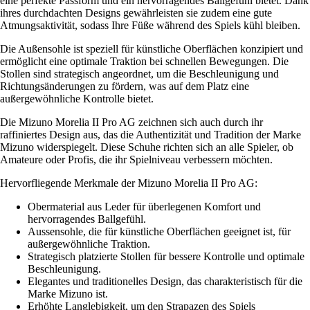
eine perfekte Passform und ein hervorragendes Ballgefühl bietet. Dank
ihres durchdachten Designs gewährleisten sie zudem eine gute
Atmungsaktivität, sodass Ihre Füße während des Spiels kühl bleiben.
Die Außensohle ist speziell für künstliche Oberflächen konzipiert und
ermöglicht eine optimale Traktion bei schnellen Bewegungen. Die
Stollen sind strategisch angeordnet, um die Beschleunigung und
Richtungsänderungen zu fördern, was auf dem Platz eine
außergewöhnliche Kontrolle bietet.
Die Mizuno Morelia II Pro AG zeichnen sich auch durch ihr
raffiniertes Design aus, das die Authentizität und Tradition der Marke
Mizuno widerspiegelt. Diese Schuhe richten sich an alle Spieler, ob
Amateure oder Profis, die ihr Spielniveau verbessern möchten.
Hervorfliegende Merkmale der Mizuno Morelia II Pro AG:
Obermaterial aus Leder für überlegenen Komfort und
hervorragendes Ballgefühl.
Aussensohle, die für künstliche Oberflächen geeignet ist, für
außergewöhnliche Traktion.
Strategisch platzierte Stollen für bessere Kontrolle und optimale
Beschleunigung.
Elegantes und traditionelles Design, das charakteristisch für die
Marke Mizuno ist.
Erhöhte Langlebigkeit, um den Strapazen des Spiels