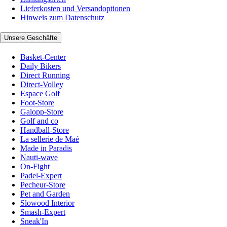
Lieferkosten und Versandoptionen
Hinweis zum Datenschutz
Unsere Geschäfte
Basket-Center
Daily Bikers
Direct Running
Direct-Volley
Espace Golf
Foot-Store
Galopp-Store
Golf and co
Handball-Store
La sellerie de Maé
Made in Paradis
Nauti-wave
On-Fight
Padel-Expert
Pecheur-Store
Pet and Garden
Slowood Interior
Smash-Expert
Sneak'In