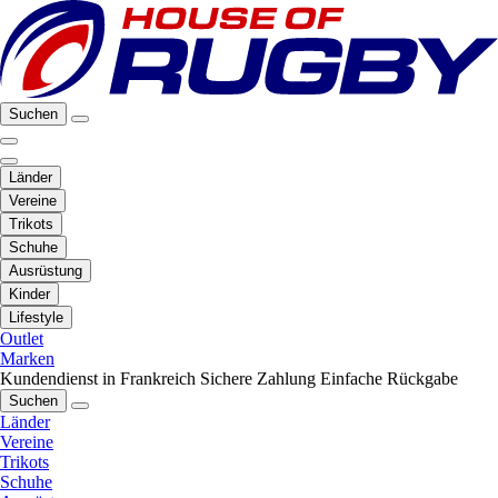
Suchen
Länder
Vereine
Trikots
Schuhe
Ausrüstung
Kinder
Lifestyle
Outlet
Marken
Kundendienst in Frankreich
Sichere Zahlung
Einfache Rückgabe
Suchen
Länder
Vereine
Trikots
Schuhe