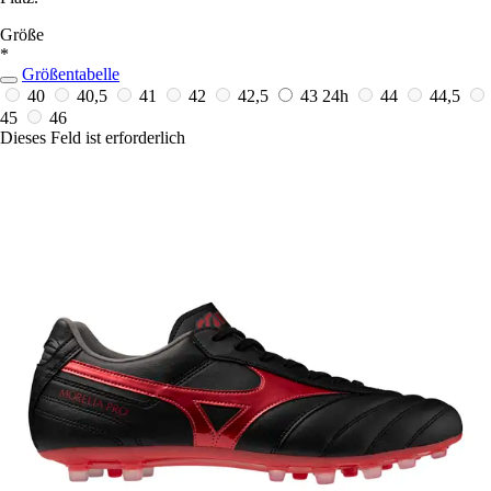
Größe
*
Größentabelle
40
40,5
41
42
42,5
43
24h
44
44,5
45
46
Dieses Feld ist erforderlich