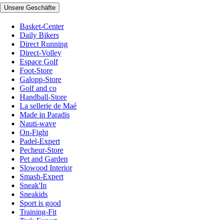
Unsere Geschäfte
Basket-Center
Daily Bikers
Direct Running
Direct-Volley
Espace Golf
Foot-Store
Galopp-Store
Golf and co
Handball-Store
La sellerie de Maé
Made in Paradis
Nauti-wave
On-Fight
Padel-Expert
Pecheur-Store
Pet and Garden
Slowood Interior
Smash-Expert
Sneak'In
Sneakids
Sport is good
Training-Fit