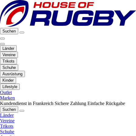
Suchen
Länder
Vereine
Trikots
Schuhe
Ausrüstung
Kinder
Lifestyle
Outlet
Marken
Kundendienst in Frankreich
Sichere Zahlung
Einfache Rückgabe
Suchen
Länder
Vereine
Trikots
Schuhe