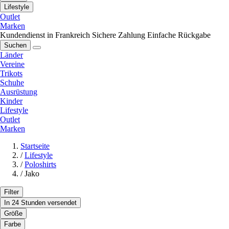
Lifestyle
Outlet
Marken
Kundendienst in Frankreich
Sichere Zahlung
Einfache Rückgabe
Suchen
Länder
Vereine
Trikots
Schuhe
Ausrüstung
Kinder
Lifestyle
Outlet
Marken
Startseite
/
Lifestyle
/
Poloshirts
/
Jako
Filter
In 24 Stunden versendet
Größe
Farbe