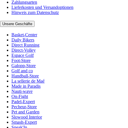
Zahlungsarten
Lieferkosten und Versandoptionen
Hinweis zum Datenschutz
Unsere Geschäfte
Basket-Center
Daily Bikers
Direct Running
Direct-Volley
Espace Golf
Foot-Store
Galopp-Store
Golf and co
Handball-Store
La sellerie de Maé
Made in Paradis
Nauti-wave
On-Fight
Padel-Expert
Pecheur-Store
Pet and Garden
Slowood Interior
Smash-Expert
Sneak'In