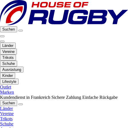
Suchen
Länder
Vereine
Trikots
Schuhe
Ausrüstung
Kinder
Lifestyle
Outlet
Marken
Kundendienst in Frankreich
Sichere Zahlung
Einfache Rückgabe
Suchen
Länder
Vereine
Trikots
Schuhe