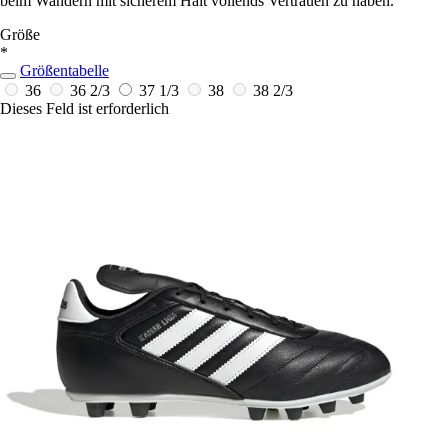
beim Wandern mit sicherem Halt vollends Vertrauen zu haben.
Größe
*
Größentabelle
36
36 2/3
37 1/3
38
38 2/3
Dieses Feld ist erforderlich