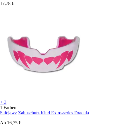
17,78 €
+-3
1 Farben
Safejawz
Zahnschutz Kind Extro-series Dracula
Ab
16,75 €