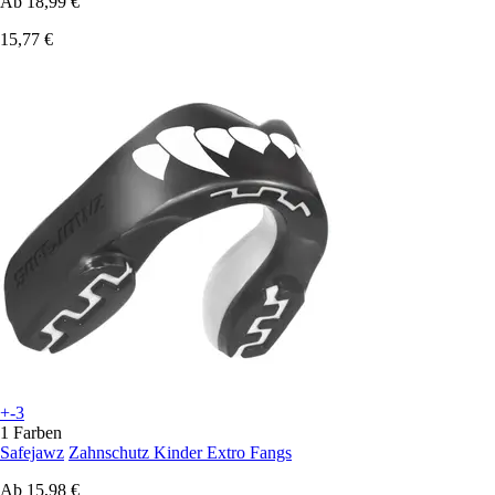
Ab
18,99 €
15,77 €
+-3
1 Farben
Safejawz
Zahnschutz Kinder Extro Fangs
Ab
15,98 €