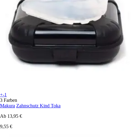
+-1
3 Farben
Makura
Zahnschutz Kind Toka
Ab
13,95 €
9,55 €