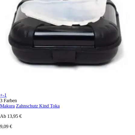
+-1
3 Farben
Makura
Zahnschutz Kind Toka
Ab
13,95 €
9,09 €