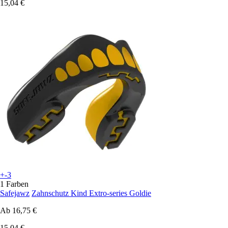
15,04 €
+-3
1 Farben
Safejawz
Zahnschutz Kind Extro-series Goldie
Ab
16,75 €
15,04 €