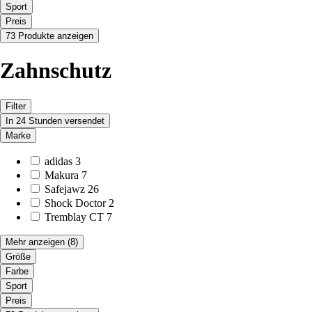
Sport
Preis
73 Produkte anzeigen
Zahnschutz
Filter
In 24 Stunden versendet
Marke
adidas
3
Makura
7
Safejawz
26
Shock Doctor
2
Tremblay CT
7
Mehr anzeigen
(8)
Größe
Farbe
Sport
Preis