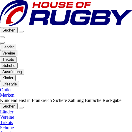
Suchen
Länder
Vereine
Trikots
Schuhe
Ausrüstung
Kinder
Lifestyle
Outlet
Marken
Kundendienst in Frankreich
Sichere Zahlung
Einfache Rückgabe
Suchen
Länder
Vereine
Trikots
Schuhe