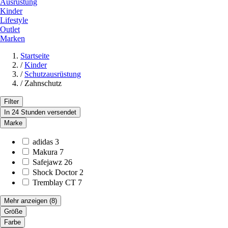
Ausrüstung
Kinder
Lifestyle
Outlet
Marken
Startseite
/
Kinder
/
Schutzausrüstung
/
Zahnschutz
Filter
In 24 Stunden versendet
Marke
adidas
3
Makura
7
Safejawz
26
Shock Doctor
2
Tremblay CT
7
Mehr anzeigen
(8)
Größe
Farbe