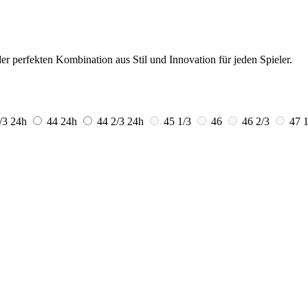
er perfekten Kombination aus Stil und Innovation für jeden Spieler.
1/3
24h
44
24h
44 2/3
24h
45 1/3
46
46 2/3
47 