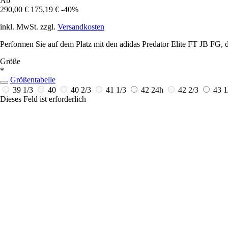
Ab
290,00 €
175,19 €
-40%
inkl. MwSt. zzgl.
Versandkosten
Performen Sie auf dem Platz mit den adidas Predator Elite FT JB FG, d
Größe
*
Größentabelle
39 1/3
40
40 2/3
41 1/3
42
24h
42 2/3
43 
Dieses Feld ist erforderlich