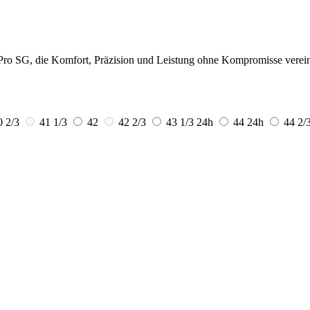
 Pro SG, die Komfort, Präzision und Leistung ohne Kompromisse verei
0 2/3
41 1/3
42
42 2/3
43 1/3
24h
44
24h
44 2/