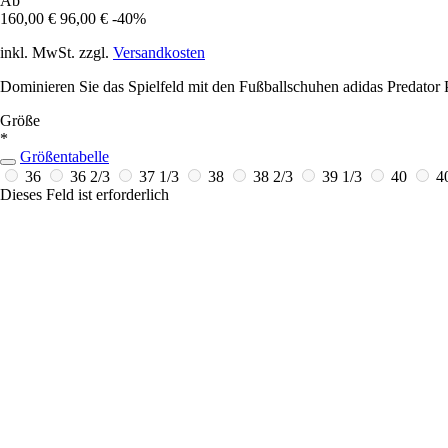
Ab
160,00 €
96,00 €
-40%
inkl. MwSt. zzgl.
Versandkosten
Dominieren Sie das Spielfeld mit den Fußballschuhen adidas Predator
Größe
*
Größentabelle
36
36 2/3
37 1/3
38
38 2/3
39 1/3
40
4
Dieses Feld ist erforderlich