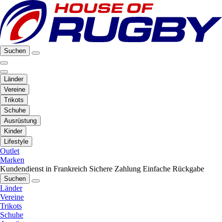
Suchen
Länder
Vereine
Trikots
Schuhe
Ausrüstung
Kinder
Lifestyle
Outlet
Marken
Kundendienst in Frankreich
Sichere Zahlung
Einfache Rückgabe
Suchen
Länder
Vereine
Trikots
Schuhe