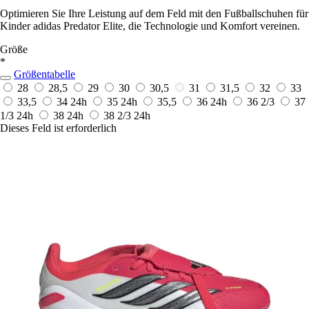
Optimieren Sie Ihre Leistung auf dem Feld mit den Fußballschuhen für
Kinder adidas Predator Elite, die Technologie und Komfort vereinen.
Größe
*
Größentabelle
28
28,5
29
30
30,5
31
31,5
32
33
33,5
34
24h
35
24h
35,5
36
24h
36 2/3
37
1/3
24h
38
24h
38 2/3
24h
Dieses Feld ist erforderlich