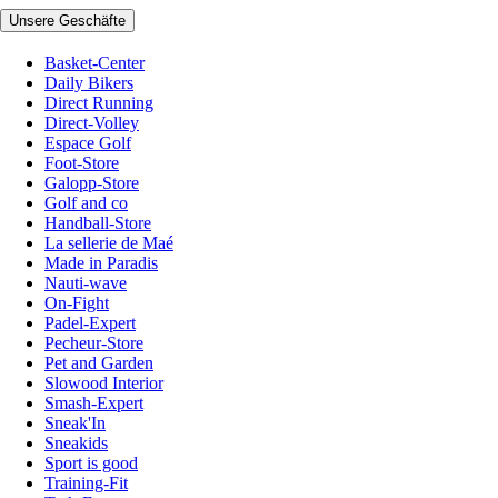
Unsere Geschäfte
Basket-Center
Daily Bikers
Direct Running
Direct-Volley
Espace Golf
Foot-Store
Galopp-Store
Golf and co
Handball-Store
La sellerie de Maé
Made in Paradis
Nauti-wave
On-Fight
Padel-Expert
Pecheur-Store
Pet and Garden
Slowood Interior
Smash-Expert
Sneak'In
Sneakids
Sport is good
Training-Fit