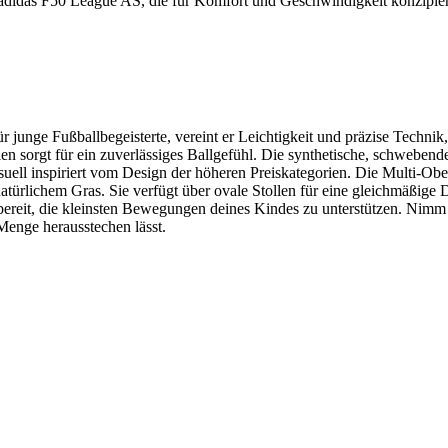
 adidas F50 League AS, die für Komfort und Geschwindigkeit konzipier
 junge Fußballbegeisterte, vereint er Leichtigkeit und präzise Technik
n sorgt für ein zuverlässiges Ballgefühl. Die synthetische, schwebende
ell inspiriert vom Design der höheren Preiskategorien. Die Multi-Oberfl
atürlichem Gras. Sie verfügt über ovale Stollen für eine gleichmäßige
 bereit, die kleinsten Bewegungen deines Kindes zu unterstützen. Nimm 
Menge herausstechen lässt.