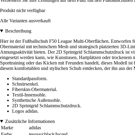
Verbessern Sie Ihre Leistungen auf dem Platz mit den Fußballschuhen
Produkt nicht verfügbar
Alle Varianten ausverkauft
Beschreibung
Hier ist der Fußballschuh F50 League Multi-Oberflächen. Entworfen für
Obermaterial mit technischem Mesh und strategisch platzierten 3D-Linie
Atmungsaktivität bieten. Der 2D Sprintgrid Schlammschutzdruck ist visu
eingesetzt werden kann, wie Kunstrasen, Hartplätzen oder trockenem n
Sporttraining oder das Kicken mit Freunden handelt, dieses Modell ist
diesem komfortablen und stylischen Schuh entdecken, der ihn aus der 
Standardpassform.
Schnürsenkel.
Fiberskin-Obermaterial.
Textil-Innensohle.
Synthetische Außensohle.
2D Sprintgrid Schlammschutzdruck.
Logos adidas.
Zusätzliche Informationen
Marke
adidas
Farbe
tesoye/cblack/lucred