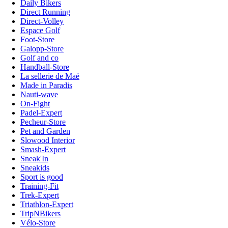
Daily Bikers
Direct Running
Direct-Volley
Espace Golf
Foot-Store
Galopp-Store
Golf and co
Handball-Store
La sellerie de Maé
Made in Paradis
Nauti-wave
On-Fight
Padel-Expert
Pecheur-Store
Pet and Garden
Slowood Interior
Smash-Expert
Sneak'In
Sneakids
Sport is good
Training-Fit
Trek-Expert
Triathlon-Expert
TripNBikers
Vélo-Store