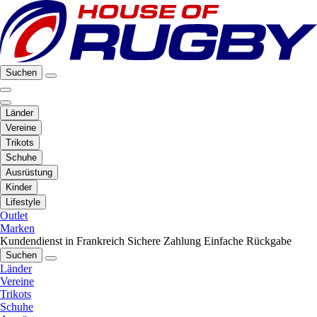
Suchen
Länder
Vereine
Trikots
Schuhe
Ausrüstung
Kinder
Lifestyle
Outlet
Marken
Kundendienst in Frankreich
Sichere Zahlung
Einfache Rückgabe
Suchen
Länder
Vereine
Trikots
Schuhe