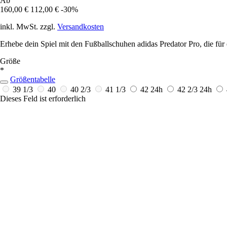
Ab
160,00 €
112,00 €
-30%
inkl. MwSt. zzgl.
Versandkosten
Erhebe dein Spiel mit den Fußballschuhen adidas Predator Pro, die fü
Größe
*
Größentabelle
39 1/3
40
40 2/3
41 1/3
42
24h
42 2/3
24h
Dieses Feld ist erforderlich