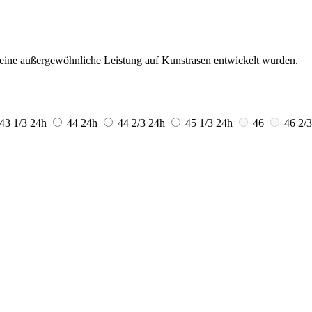
r eine außergewöhnliche Leistung auf Kunstrasen entwickelt wurden.
43 1/3
24h
44
24h
44 2/3
24h
45 1/3
24h
46
46 2/