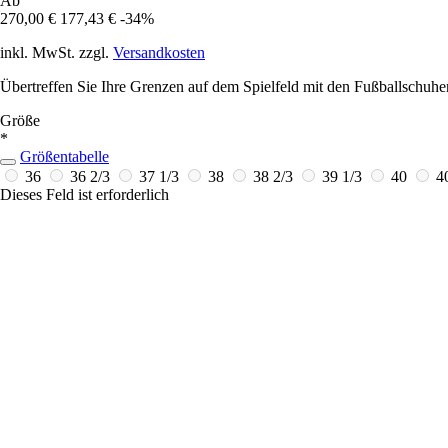
Ab
270,00 €
177,43 €
-34%
inkl. MwSt. zzgl.
Versandkosten
Übertreffen Sie Ihre Grenzen auf dem Spielfeld mit den Fußballschuhen
Größe
*
Größentabelle
36
36 2/3
37 1/3
38
38 2/3
39 1/3
40
4
Dieses Feld ist erforderlich