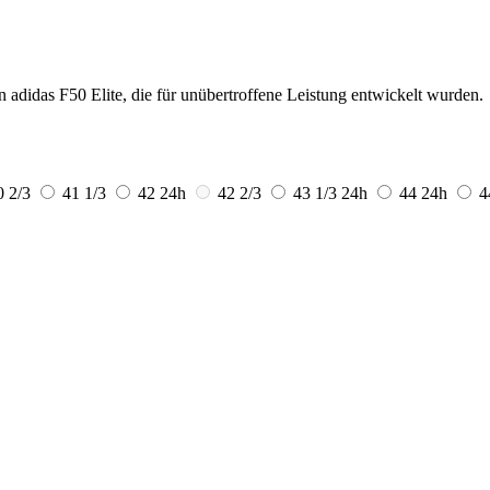
 adidas F50 Elite, die für unübertroffene Leistung entwickelt wurden.
0 2/3
41 1/3
42
24h
42 2/3
43 1/3
24h
44
24h
4