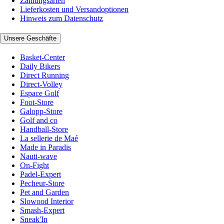
Zahlungsarten
Lieferkosten und Versandoptionen
Hinweis zum Datenschutz
Unsere Geschäfte
Basket-Center
Daily Bikers
Direct Running
Direct-Volley
Espace Golf
Foot-Store
Galopp-Store
Golf and co
Handball-Store
La sellerie de Maé
Made in Paradis
Nauti-wave
On-Fight
Padel-Expert
Pecheur-Store
Pet and Garden
Slowood Interior
Smash-Expert
Sneak'In