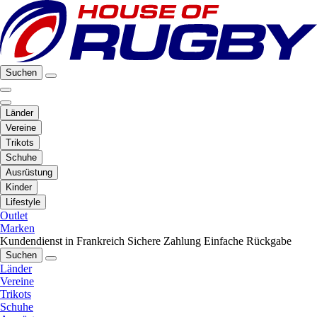
Suchen
Länder
Vereine
Trikots
Schuhe
Ausrüstung
Kinder
Lifestyle
Outlet
Marken
Kundendienst in Frankreich
Sichere Zahlung
Einfache Rückgabe
Suchen
Länder
Vereine
Trikots
Schuhe