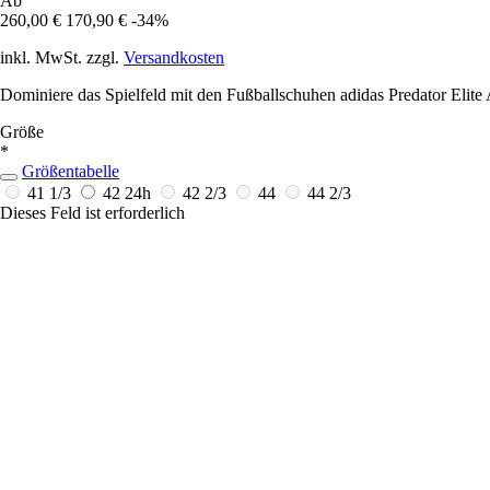
Ab
260,00 €
170,90 €
-34%
inkl. MwSt. zzgl.
Versandkosten
Dominiere das Spielfeld mit den Fußballschuhen adidas Predator Elite 
Größe
*
Größentabelle
41 1/3
42
24h
42 2/3
44
44 2/3
Dieses Feld ist erforderlich