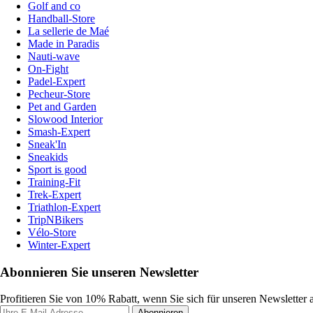
Golf and co
Handball-Store
La sellerie de Maé
Made in Paradis
Nauti-wave
On-Fight
Padel-Expert
Pecheur-Store
Pet and Garden
Slowood Interior
Smash-Expert
Sneak'In
Sneakids
Sport is good
Training-Fit
Trek-Expert
Triathlon-Expert
TripNBikers
Vélo-Store
Winter-Expert
Abonnieren Sie unseren Newsletter
Profitieren Sie von 10% Rabatt, wenn Sie sich für unseren Newsletter
Abonnieren