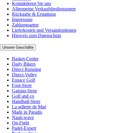
Kontaktieren Sie uns
Allgemeine Verkaufsbedingungen
Rückgabe & Erstattung
Impressum
Zahlungsarten
Lieferkosten und Versandoptionen
Hinweis zum Datenschutz
Unsere Geschäfte
Basket-Center
Daily Bikers
Direct Running
Direct-Volley
Espace Golf
Foot-Store
Galopp-Store
Golf and co
Handball-Store
La sellerie de Maé
Made in Paradis
Nauti-wave
On-Fight
Padel-Expert