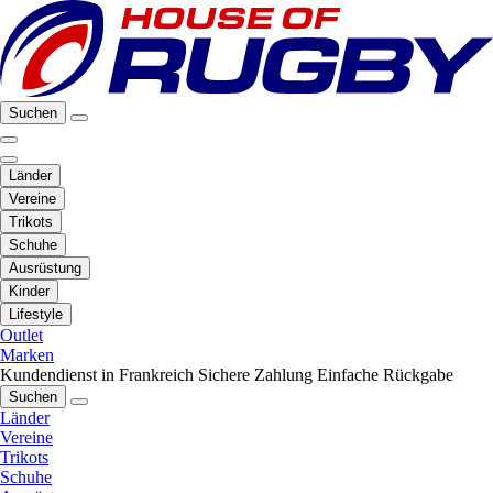
Suchen
Länder
Vereine
Trikots
Schuhe
Ausrüstung
Kinder
Lifestyle
Outlet
Marken
Kundendienst in Frankreich
Sichere Zahlung
Einfache Rückgabe
Suchen
Länder
Vereine
Trikots
Schuhe