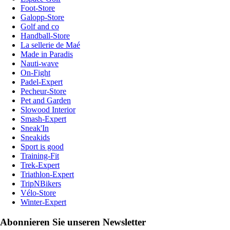
Foot-Store
Galopp-Store
Golf and co
Handball-Store
La sellerie de Maé
Made in Paradis
Nauti-wave
On-Fight
Padel-Expert
Pecheur-Store
Pet and Garden
Slowood Interior
Smash-Expert
Sneak'In
Sneakids
Sport is good
Training-Fit
Trek-Expert
Triathlon-Expert
TripNBikers
Vélo-Store
Winter-Expert
Abonnieren Sie unseren Newsletter