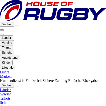
Suchen
Länder
Vereine
Trikots
Schuhe
Ausrüstung
Kinder
Lifestyle
Outlet
Marken
Kundendienst in Frankreich
Sichere Zahlung
Einfache Rückgabe
Suchen
Länder
Vereine
Trikots
Schuhe