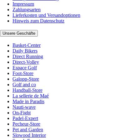
Impressum
Zahlungsarten
Lieferkosten und Versandoptionen
Hinweis zum Datenschutz
Unsere Geschäfte
Basket-Center
Daily Bikers
Direct Running
Direct-Volley
Espace Golf
Foot-Store
Galopp-Store
Golf and co
Handball-Store
La sellerie de Maé
Made in Paradis
Nauti-wave
On-Fight
Padel-Expert
Pecheur-Store
Pet and Garden
Slowood Interior