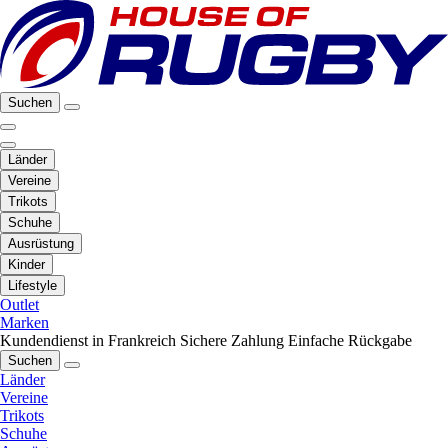
Suchen
Länder
Vereine
Trikots
Schuhe
Ausrüstung
Kinder
Lifestyle
Outlet
Marken
Kundendienst in Frankreich
Sichere Zahlung
Einfache Rückgabe
Suchen
Länder
Vereine
Trikots
Schuhe