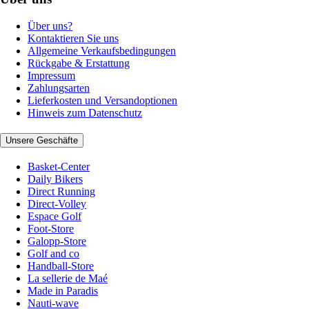
Über uns?
Kontaktieren Sie uns
Allgemeine Verkaufsbedingungen
Rückgabe & Erstattung
Impressum
Zahlungsarten
Lieferkosten und Versandoptionen
Hinweis zum Datenschutz
Unsere Geschäfte
Basket-Center
Daily Bikers
Direct Running
Direct-Volley
Espace Golf
Foot-Store
Galopp-Store
Golf and co
Handball-Store
La sellerie de Maé
Made in Paradis
Nauti-wave