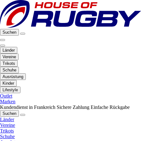
Suchen
Länder
Vereine
Trikots
Schuhe
Ausrüstung
Kinder
Lifestyle
Outlet
Marken
Kundendienst in Frankreich
Sichere Zahlung
Einfache Rückgabe
Suchen
Länder
Vereine
Trikots
Schuhe