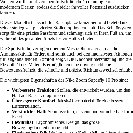
Welt entworfen und vereinen fortschrittliche Technologie mit
modernem Design, sodass die Spieler ihr volles Potenzial ausdrücken
können.
Dieses Modell ist speziell für Rasenplätze konzipiert und bietet dank
seiner strategisch platzierten Stollen optimalen Halt. Das Schnürsystem
sorgt für eine präzise Passform und schmiegt sich an Ihren Fuß an, um
während des gesamten Spiels festen Halt zu bieten.
Die Sportschuhe verfügen über ein Mesh-Obermaterial, das die
Atmungsaktivität fördert und somit auch bei den intensivsten Aktionen
für langanhaltenden Komfort sorgt. Die Knöchelunterstützung und die
Flexibilität des Materials ermöglichen eine unvergleichliche
Bewegungsfreiheit, die schnelle und präzise Richtungswechsel erlaubt.
Die wichtigsten Eigenschaften der Nike Zoom Superfly 10 Pro sind:
Verbesserte Traktion:
Stollen, die entwickelt wurden, um den
Halt auf Rasen zu optimieren.
Überlegener Komfort:
Mesh-Obermaterial für eine bessere
Luftzirkulation.
Verstärkter Halt:
Schnürsystem, das eine individuelle Passform
bietet.
Flexibilität:
Ergonomisches Design, das große
Bewegungsfreiheit ermöglicht.
Einzigartiger Stil:
Modernes, von Kylian Mbappé inspiriertes