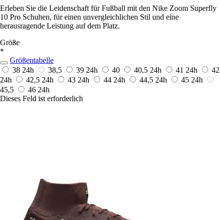
Erleben Sie die Leidenschaft für Fußball mit den Nike Zoom Superfly
10 Pro Schuhen, für einen unvergleichlichen Stil und eine
herausragende Leistung auf dem Platz.
Größe
*
Größentabelle
38
24h
38,5
39
24h
40
40,5
24h
41
24h
42
24h
42,5
24h
43
24h
44
24h
44,5
24h
45
24h
45,5
46
24h
Dieses Feld ist erforderlich