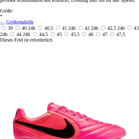
perfekte Kombination aus Komfort, Leistung und Stil für alle Spieler.
Größe
*
Größentabelle
39
40
24h
40,5
41
24h
42
24h
42,5
24h
43
24h
44
24h
44,5
45
45,5
46
47
47,5
Dieses Feld ist erforderlich