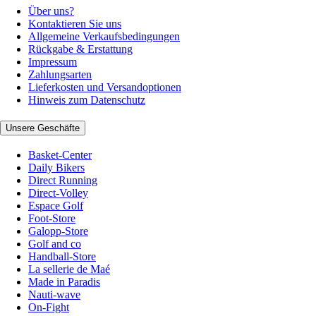
Über uns?
Kontaktieren Sie uns
Allgemeine Verkaufsbedingungen
Rückgabe & Erstattung
Impressum
Zahlungsarten
Lieferkosten und Versandoptionen
Hinweis zum Datenschutz
Unsere Geschäfte
Basket-Center
Daily Bikers
Direct Running
Direct-Volley
Espace Golf
Foot-Store
Galopp-Store
Golf and co
Handball-Store
La sellerie de Maé
Made in Paradis
Nauti-wave
On-Fight