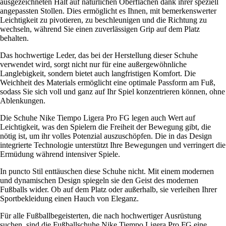
ausgezeichneten Halt auf natürlichen Oberflächen dank ihrer speziell
angepassten Stollen. Dies ermöglicht es Ihnen, mit bemerkenswerter
Leichtigkeit zu pivotieren, zu beschleunigen und die Richtung zu
wechseln, während Sie einen zuverlässigen Grip auf dem Platz
behalten.
Das hochwertige Leder, das bei der Herstellung dieser Schuhe
verwendet wird, sorgt nicht nur für eine außergewöhnliche
Langlebigkeit, sondern bietet auch langfristigen Komfort. Die
Weichheit des Materials ermöglicht eine optimale Passform am Fuß,
sodass Sie sich voll und ganz auf Ihr Spiel konzentrieren können, ohne
Ablenkungen.
Die Schuhe Nike Tiempo Ligera Pro FG legen auch Wert auf
Leichtigkeit, was den Spielern die Freiheit der Bewegung gibt, die
nötig ist, um ihr volles Potenzial auszuschöpfen. Die in das Design
integrierte Technologie unterstützt Ihre Bewegungen und verringert die
Ermüdung während intensiver Spiele.
In puncto Stil enttäuschen diese Schuhe nicht. Mit einem modernen
und dynamischen Design spiegeln sie den Geist des modernen
Fußballs wider. Ob auf dem Platz oder außerhalb, sie verleihen Ihrer
Sportbekleidung einen Hauch von Eleganz.
Für alle Fußballbegeisterten, die nach hochwertiger Ausrüstung
suchen, sind die Fußballschuhe Nike Tiempo Ligera Pro FG eine