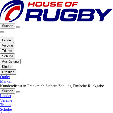
Suchen
Länder
Vereine
Trikots
Schuhe
Ausrüstung
Kinder
Lifestyle
Outlet
Marken
Kundendienst in Frankreich
Sichere Zahlung
Einfache Rückgabe
Suchen
Länder
Vereine
Trikots
Schuhe