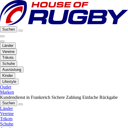
Suchen
Länder
Vereine
Trikots
Schuhe
Ausrüstung
Kinder
Lifestyle
Outlet
Marken
Kundendienst in Frankreich
Sichere Zahlung
Einfache Rückgabe
Suchen
Länder
Vereine
Trikots
Schuhe