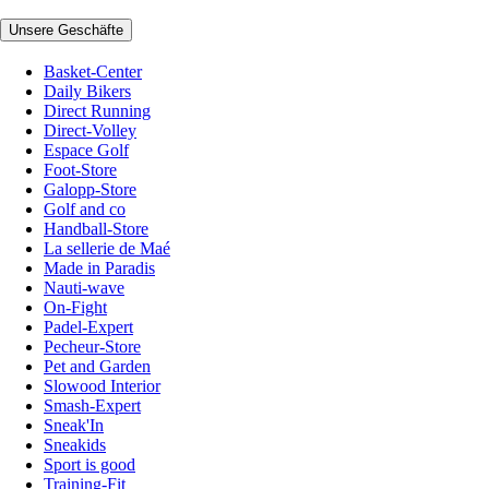
Unsere Geschäfte
Basket-Center
Daily Bikers
Direct Running
Direct-Volley
Espace Golf
Foot-Store
Galopp-Store
Golf and co
Handball-Store
La sellerie de Maé
Made in Paradis
Nauti-wave
On-Fight
Padel-Expert
Pecheur-Store
Pet and Garden
Slowood Interior
Smash-Expert
Sneak'In
Sneakids
Sport is good
Training-Fit