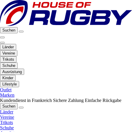
Suchen
Länder
Vereine
Trikots
Schuhe
Ausrüstung
Kinder
Lifestyle
Outlet
Marken
Kundendienst in Frankreich
Sichere Zahlung
Einfache Rückgabe
Suchen
Länder
Vereine
Trikots
Schuhe