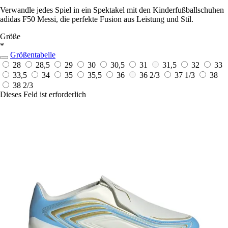
Verwandle jedes Spiel in ein Spektakel mit den Kinderfußballschuhen
adidas F50 Messi, die perfekte Fusion aus Leistung und Stil.
Größe
*
Größentabelle
28
28,5
29
30
30,5
31
31,5
32
33
33,5
34
35
35,5
36
36 2/3
37 1/3
38
38 2/3
Dieses Feld ist erforderlich