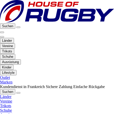
Suchen
Länder
Vereine
Trikots
Schuhe
Ausrüstung
Kinder
Lifestyle
Outlet
Marken
Kundendienst in Frankreich
Sichere Zahlung
Einfache Rückgabe
Suchen
Länder
Vereine
Trikots
Schuhe