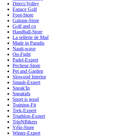
Direct-Volley
Espace Golf
Foot-Store
Galopp-Store
Golf and co
Handball-Store
La sellerie de Maé
Made in Paradis
Nauti-wave
On-Fight
Padel-Expert
Pecheur-Store
Pet and Garden
Slowood Interior
Smash-Expert
Sneak'In
Sneakids
Sport is good
Training-Fit
Trek-Expert
Triathlon-Expert
TripNBikers
Vélo-Store
Winter-Expert