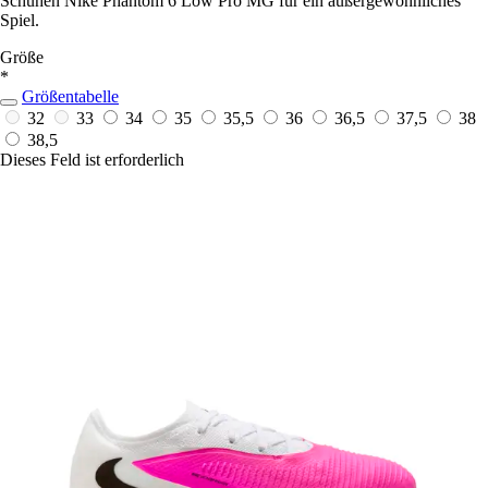
Schuhen Nike Phantom 6 Low Pro MG für ein außergewöhnliches
Spiel.
Größe
*
Größentabelle
32
33
34
35
35,5
36
36,5
37,5
38
38,5
Dieses Feld ist erforderlich