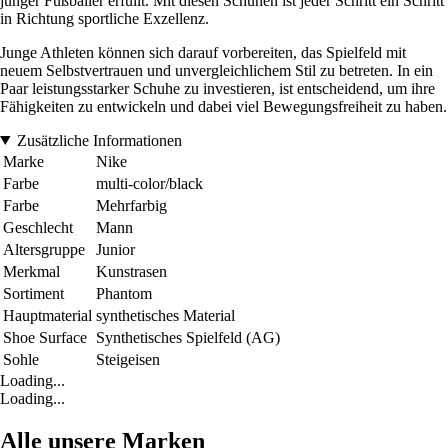
junger Fußballer erfüllt. Mit diesen Schuhen ist jeder Schritt ein Schritt
in Richtung sportliche Exzellenz.
Junge Athleten können sich darauf vorbereiten, das Spielfeld mit
neuem Selbstvertrauen und unvergleichlichem Stil zu betreten. In ein
Paar leistungsstarker Schuhe zu investieren, ist entscheidend, um ihre
Fähigkeiten zu entwickeln und dabei viel Bewegungsfreiheit zu haben.
Zusätzliche Informationen
Marke
Nike
Farbe
multi-color/black
Farbe
Mehrfarbig
Geschlecht
Mann
Altersgruppe
Junior
Merkmal
Kunstrasen
Sortiment
Phantom
Hauptmaterial
synthetisches Material
Shoe Surface
Synthetisches Spielfeld (AG)
Sohle
Steigeisen
Loading...
Loading...
Alle unsere Marken