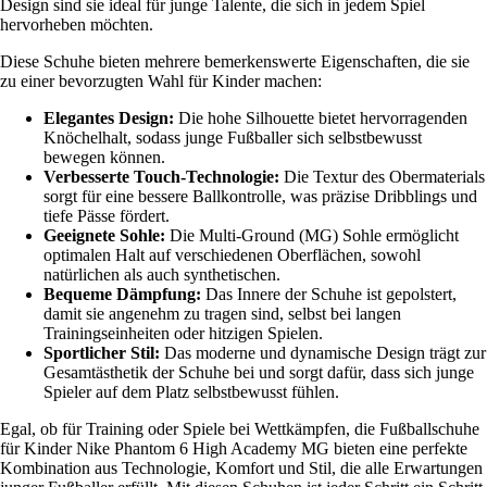
Design sind sie ideal für junge Talente, die sich in jedem Spiel
hervorheben möchten.
Diese Schuhe bieten mehrere bemerkenswerte Eigenschaften, die sie
zu einer bevorzugten Wahl für Kinder machen:
Elegantes Design:
Die hohe Silhouette bietet hervorragenden
Knöchelhalt, sodass junge Fußballer sich selbstbewusst
bewegen können.
Verbesserte Touch-Technologie:
Die Textur des Obermaterials
sorgt für eine bessere Ballkontrolle, was präzise Dribblings und
tiefe Pässe fördert.
Geeignete Sohle:
Die Multi-Ground (MG) Sohle ermöglicht
optimalen Halt auf verschiedenen Oberflächen, sowohl
natürlichen als auch synthetischen.
Bequeme Dämpfung:
Das Innere der Schuhe ist gepolstert,
damit sie angenehm zu tragen sind, selbst bei langen
Trainingseinheiten oder hitzigen Spielen.
Sportlicher Stil:
Das moderne und dynamische Design trägt zur
Gesamtästhetik der Schuhe bei und sorgt dafür, dass sich junge
Spieler auf dem Platz selbstbewusst fühlen.
Egal, ob für Training oder Spiele bei Wettkämpfen, die Fußballschuhe
für Kinder Nike Phantom 6 High Academy MG bieten eine perfekte
Kombination aus Technologie, Komfort und Stil, die alle Erwartungen