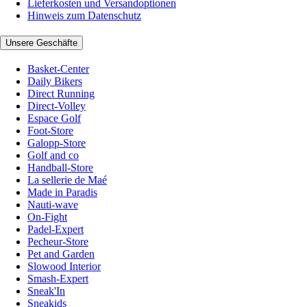
Lieferkosten und Versandoptionen
Hinweis zum Datenschutz
Unsere Geschäfte
Basket-Center
Daily Bikers
Direct Running
Direct-Volley
Espace Golf
Foot-Store
Galopp-Store
Golf and co
Handball-Store
La sellerie de Maé
Made in Paradis
Nauti-wave
On-Fight
Padel-Expert
Pecheur-Store
Pet and Garden
Slowood Interior
Smash-Expert
Sneak'In
Sneakids