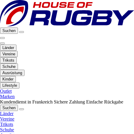
Suchen
Länder
Vereine
Trikots
Schuhe
Ausrüstung
Kinder
Lifestyle
Outlet
Marken
Kundendienst in Frankreich
Sichere Zahlung
Einfache Rückgabe
Suchen
Länder
Vereine
Trikots
Schuhe