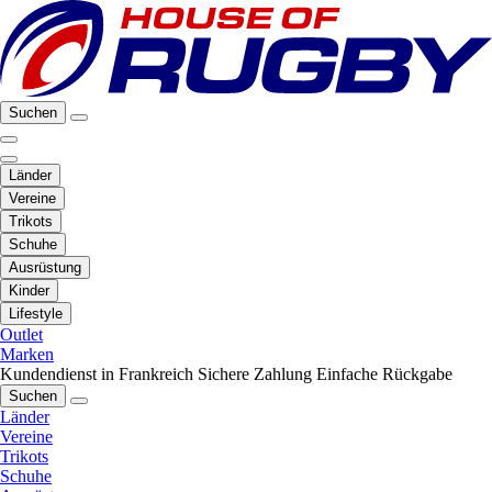
Suchen
Länder
Vereine
Trikots
Schuhe
Ausrüstung
Kinder
Lifestyle
Outlet
Marken
Kundendienst in Frankreich
Sichere Zahlung
Einfache Rückgabe
Suchen
Länder
Vereine
Trikots
Schuhe