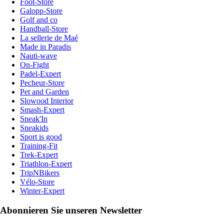
Foot-Store
Galopp-Store
Golf and co
Handball-Store
La sellerie de Maé
Made in Paradis
Nauti-wave
On-Fight
Padel-Expert
Pecheur-Store
Pet and Garden
Slowood Interior
Smash-Expert
Sneak'In
Sneakids
Sport is good
Training-Fit
Trek-Expert
Triathlon-Expert
TripNBikers
Vélo-Store
Winter-Expert
Abonnieren Sie unseren Newsletter