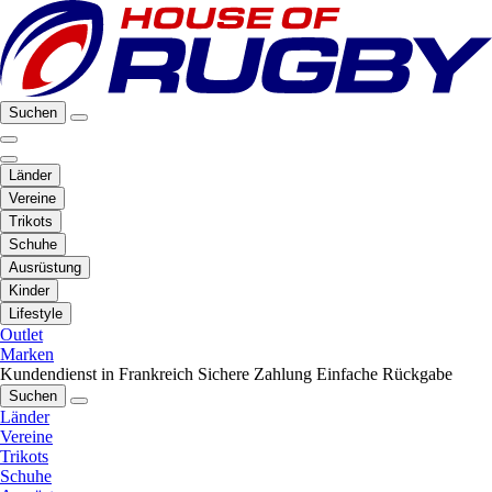
Suchen
Länder
Vereine
Trikots
Schuhe
Ausrüstung
Kinder
Lifestyle
Outlet
Marken
Kundendienst in Frankreich
Sichere Zahlung
Einfache Rückgabe
Suchen
Länder
Vereine
Trikots
Schuhe