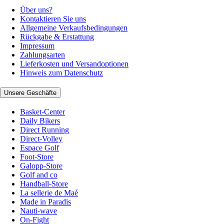
Über uns?
Kontaktieren Sie uns
Allgemeine Verkaufsbedingungen
Rückgabe & Erstattung
Impressum
Zahlungsarten
Lieferkosten und Versandoptionen
Hinweis zum Datenschutz
Unsere Geschäfte
Basket-Center
Daily Bikers
Direct Running
Direct-Volley
Espace Golf
Foot-Store
Galopp-Store
Golf and co
Handball-Store
La sellerie de Maé
Made in Paradis
Nauti-wave
On-Fight