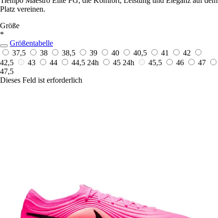
Tiempo Maestro Elite FG, die Komfort, Leistung und Eleganz auf dem
Platz vereinen.
Größe
*
Größentabelle
37,5
38
38,5
39
40
40,5
41
42
42,5
43
44
44,5
24h
45
24h
45,5
46
47
47,5
Dieses Feld ist erforderlich