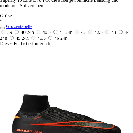
Superfly 10 Elite LV8 FG, die außergewöhnliche Leistung und
modernen Stil vereinen.
Größe
*
Größentabelle
39
40
24h
40,5
41
24h
42
42,5
43
44
24h
45
24h
45,5
46
24h
Dieses Feld ist erforderlich