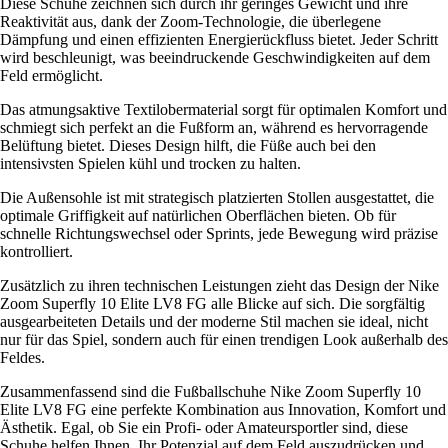
Diese Schuhe zeichnen sich durch ihr geringes Gewicht und ihre
Reaktivität aus, dank der Zoom-Technologie, die überlegene
Dämpfung und einen effizienten Energierückfluss bietet. Jeder Schritt
wird beschleunigt, was beeindruckende Geschwindigkeiten auf dem
Feld ermöglicht.
Das atmungsaktive Textilobermaterial sorgt für optimalen Komfort und
schmiegt sich perfekt an die Fußform an, während es hervorragende
Belüftung bietet. Dieses Design hilft, die Füße auch bei den
intensivsten Spielen kühl und trocken zu halten.
Die Außensohle ist mit strategisch platzierten Stollen ausgestattet, die
optimale Griffigkeit auf natürlichen Oberflächen bieten. Ob für
schnelle Richtungswechsel oder Sprints, jede Bewegung wird präzise
kontrolliert.
Zusätzlich zu ihren technischen Leistungen zieht das Design der Nike
Zoom Superfly 10 Elite LV8 FG alle Blicke auf sich. Die sorgfältig
ausgearbeiteten Details und der moderne Stil machen sie ideal, nicht
nur für das Spiel, sondern auch für einen trendigen Look außerhalb des
Feldes.
Zusammenfassend sind die Fußballschuhe Nike Zoom Superfly 10
Elite LV8 FG eine perfekte Kombination aus Innovation, Komfort und
Ästhetik. Egal, ob Sie ein Profi- oder Amateursportler sind, diese
Schuhe helfen Ihnen, Ihr Potenzial auf dem Feld auszudrücken und