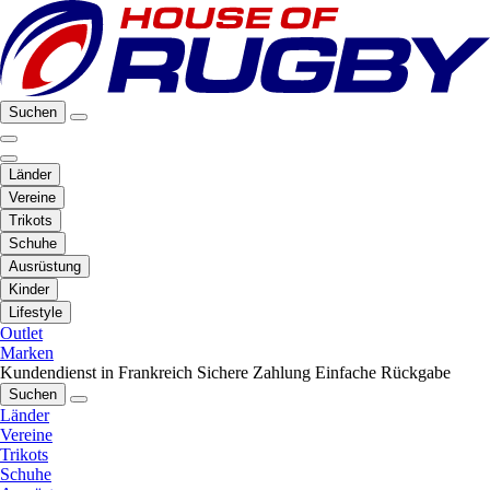
Suchen
Länder
Vereine
Trikots
Schuhe
Ausrüstung
Kinder
Lifestyle
Outlet
Marken
Kundendienst in Frankreich
Sichere Zahlung
Einfache Rückgabe
Suchen
Länder
Vereine
Trikots
Schuhe