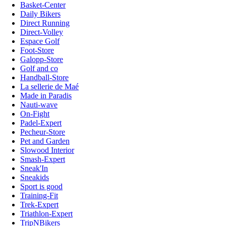
Basket-Center
Daily Bikers
Direct Running
Direct-Volley
Espace Golf
Foot-Store
Galopp-Store
Golf and co
Handball-Store
La sellerie de Maé
Made in Paradis
Nauti-wave
On-Fight
Padel-Expert
Pecheur-Store
Pet and Garden
Slowood Interior
Smash-Expert
Sneak'In
Sneakids
Sport is good
Training-Fit
Trek-Expert
Triathlon-Expert
TripNBikers