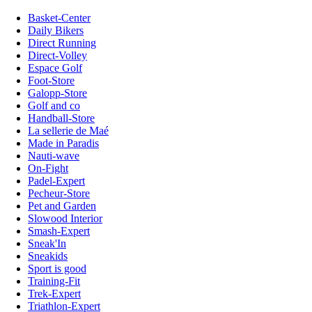
Basket-Center
Daily Bikers
Direct Running
Direct-Volley
Espace Golf
Foot-Store
Galopp-Store
Golf and co
Handball-Store
La sellerie de Maé
Made in Paradis
Nauti-wave
On-Fight
Padel-Expert
Pecheur-Store
Pet and Garden
Slowood Interior
Smash-Expert
Sneak'In
Sneakids
Sport is good
Training-Fit
Trek-Expert
Triathlon-Expert