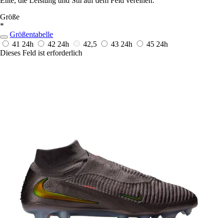
Elite, die Leistung und Stil auf dem Feld vereinen.
Größe
*
Größentabelle
41
24h
42
24h
42,5
43
24h
45
24h
Dieses Feld ist erforderlich