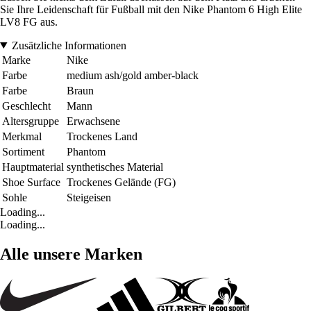
Sie Ihre Leidenschaft für Fußball mit den Nike Phantom 6 High Elite
LV8 FG aus.
Zusätzliche Informationen
Marke
Nike
Farbe
medium ash/gold amber-black
Farbe
Braun
Geschlecht
Mann
Altersgruppe
Erwachsene
Merkmal
Trockenes Land
Sortiment
Phantom
Hauptmaterial
synthetisches Material
Shoe Surface
Trockenes Gelände (FG)
Sohle
Steigeisen
Loading...
Loading...
Alle unsere Marken