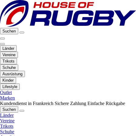
Suchen
Länder
Vereine
Trikots
Schuhe
Ausrüstung
Kinder
Lifestyle
Outlet
Marken
Kundendienst in Frankreich
Sichere Zahlung
Einfache Rückgabe
Suchen
Länder
Vereine
Trikots
Schuhe