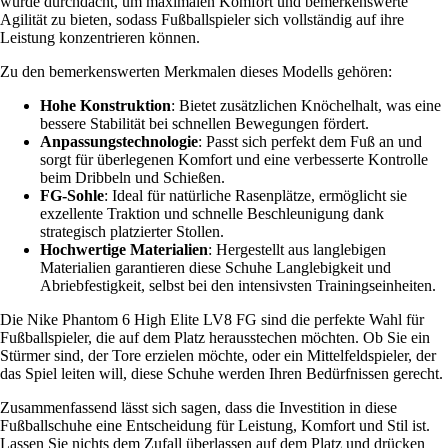
wurde durchdacht, um maximalen Komfort und bemerkenswerte
Agilität zu bieten, sodass Fußballspieler sich vollständig auf ihre
Leistung konzentrieren können.
Zu den bemerkenswerten Merkmalen dieses Modells gehören:
Hohe Konstruktion
: Bietet zusätzlichen Knöchelhalt, was eine
bessere Stabilität bei schnellen Bewegungen fördert.
Anpassungstechnologie
: Passt sich perfekt dem Fuß an und
sorgt für überlegenen Komfort und eine verbesserte Kontrolle
beim Dribbeln und Schießen.
FG-Sohle
: Ideal für natürliche Rasenplätze, ermöglicht sie
exzellente Traktion und schnelle Beschleunigung dank
strategisch platzierter Stollen.
Hochwertige Materialien
: Hergestellt aus langlebigen
Materialien garantieren diese Schuhe Langlebigkeit und
Abriebfestigkeit, selbst bei den intensivsten Trainingseinheiten.
Die Nike Phantom 6 High Elite LV8 FG sind die perfekte Wahl für
Fußballspieler, die auf dem Platz herausstechen möchten. Ob Sie ein
Stürmer sind, der Tore erzielen möchte, oder ein Mittelfeldspieler, der
das Spiel leiten will, diese Schuhe werden Ihren Bedürfnissen gerecht.
Zusammenfassend lässt sich sagen, dass die Investition in diese
Fußballschuhe eine Entscheidung für Leistung, Komfort und Stil ist.
Lassen Sie nichts dem Zufall überlassen auf dem Platz und drücken