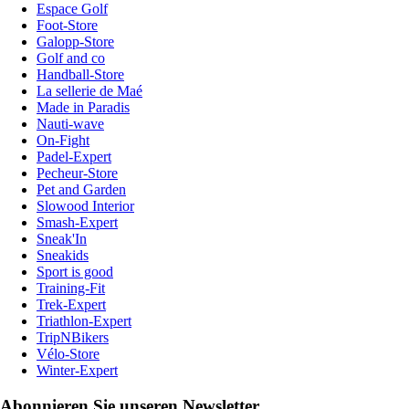
Espace Golf
Foot-Store
Galopp-Store
Golf and co
Handball-Store
La sellerie de Maé
Made in Paradis
Nauti-wave
On-Fight
Padel-Expert
Pecheur-Store
Pet and Garden
Slowood Interior
Smash-Expert
Sneak'In
Sneakids
Sport is good
Training-Fit
Trek-Expert
Triathlon-Expert
TripNBikers
Vélo-Store
Winter-Expert
Abonnieren Sie unseren Newsletter