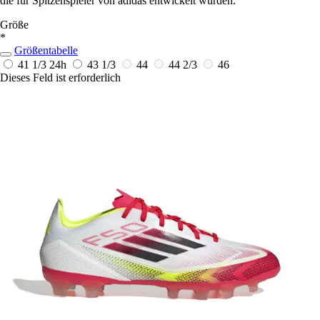
die für Spitzenspieler von adidas entwickelt wurden.
Größe
*
Größentabelle
41 1/3
24h
43 1/3
44
44 2/3
46
Dieses Feld ist erforderlich