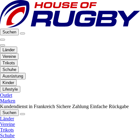
Suchen
Länder
Vereine
Trikots
Schuhe
Ausrüstung
Kinder
Lifestyle
Outlet
Marken
Kundendienst in Frankreich
Sichere Zahlung
Einfache Rückgabe
Suchen
Länder
Vereine
Trikots
Schuhe