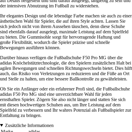
auf Details hergestellt und sind darauf ausgelegt, langlebig zu sein und
der intensiven Abnutzung im Fußball zu widerstehen.
Ihr elegantes Design und die lebendige Farbe machen sie auch zu einer
ästhetischen Wahl für Spieler, die auf ihren Style achten. Lassen Sie
sich jedoch nicht von ihrem Aussehen täuschen, denn diese Schuhe
sind ebenfalls darauf ausgelegt, maximale Leistung auf dem Spielfeld
zu bieten. Die Gummisohle sorgt für hervorragende Haftung und
große Flexibilität, wodurch die Spieler präzise und schnelle
Bewegungen ausführen können.
Darüber hinaus verfügen die Fußballschuhe F50 Pro MG über die
adidas Knöchelstütztechnologie, die den Spielern zusätzlichen Halt bei
agilen Bewegungen und schnellen Richtungswechseln bietet. Dies hilft
auch, das Risiko von Verletzungen zu reduzieren und die Füße an Ort
und Stelle zu halten, um eine bessere Ballkontrolle zu gewährleisten.
Ob Sie ein Anfänger oder ein erfahrener Profi sind, die Fußballschuhe
adidas F50 Pro MG sind eine unverzichtbare Wahl für jeden
ernsthaften Spieler. Zögern Sie also nicht länger und statten Sie sich
mit diesen hochwertigen Schuhen aus, um Ihre Leistung auf dem
Spielfeld zu verbessern und Ihr wahres Potenzial als Fußballspieler zur
Entfaltung zu bringen.
Zusätzliche Informationen
Marke
adidas