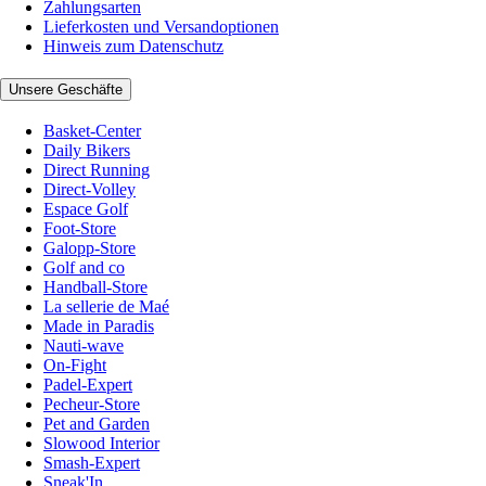
Zahlungsarten
Lieferkosten und Versandoptionen
Hinweis zum Datenschutz
Unsere Geschäfte
Basket-Center
Daily Bikers
Direct Running
Direct-Volley
Espace Golf
Foot-Store
Galopp-Store
Golf and co
Handball-Store
La sellerie de Maé
Made in Paradis
Nauti-wave
On-Fight
Padel-Expert
Pecheur-Store
Pet and Garden
Slowood Interior
Smash-Expert
Sneak'In