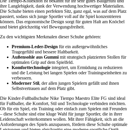
Die Tiempo-Kollektion ist bekannt für ihr sehr gutes Ballgefühl und
ihre Langlebigkeit, dank der Verwendung hochwertiger Materialien.
Die Schuhe bieten einen perfekten Sitz, ganz egal, was auf dem Platz
passiert, sodass sich junge Sportler voll auf ihr Spiel konzentrieren
können. Das ergonomische Design sorgt für guten Halt am Knöchel
und bietet gleichzeitig viel Bewegungsfreiheit.
Zu den wichtigsten Merkmalen dieser Schuhe gehören:
Premium-Leder-Design
für ein außergewöhnliches
Tragegefühl und bessere Haltbarkeit.
Außensohle aus Gummi
mit strategisch platzierten Stollen für
optimalen Grip auf dem Spielfeld.
Komforttechnologie
integriert, um Ermüdung zu reduzieren
und die Leistung bei langen Spielen oder Trainingseinheiten zu
verbessern.
Moderner Stil
, der allen jungen Spielern gefällt und ihnen
Selbstvertrauen auf dem Platz gibt.
Die Kinder-Fußballschuhe Nike Tiempo Maestro Elite FG sind ideal
für Fußballer, die Komfort, Stil und Technologie verbinden möchten.
Ob für ein Spiel, ein Training oder einfach zum Spielen mit Freunden
– diese Schuhe sind eine kluge Wahl für junge Sportler, die in ihrer
Leidenschaft weiterkommen wollen. Mit ihrer Fähigkeit, sich an die
Anforderungen des Spiels anzupassen, fördern diese Schuhe optimale
Leistungen und bieten gleichzeitig eine moderne sportliche Optik.