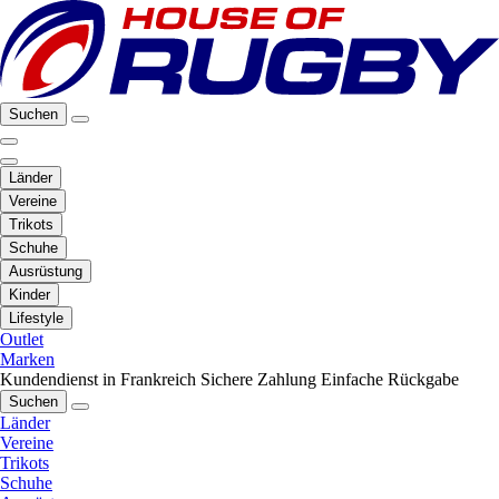
Suchen
Länder
Vereine
Trikots
Schuhe
Ausrüstung
Kinder
Lifestyle
Outlet
Marken
Kundendienst in Frankreich
Sichere Zahlung
Einfache Rückgabe
Suchen
Länder
Vereine
Trikots
Schuhe